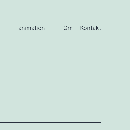
p
animation
Om
Kontakt
Åbn
Åbn
menu
menu