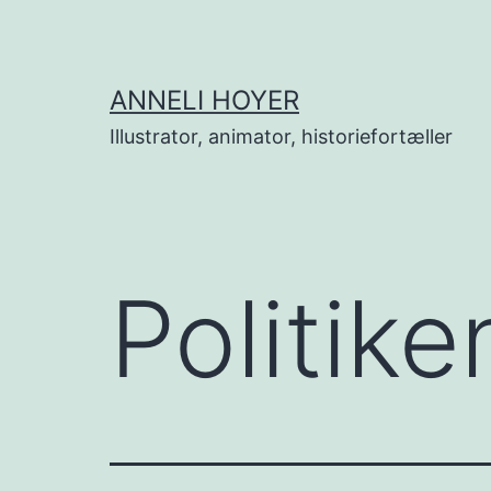
Fortsæt
til
indhold
ANNELI HOYER
Illustrator, animator, historiefortæller
Politike