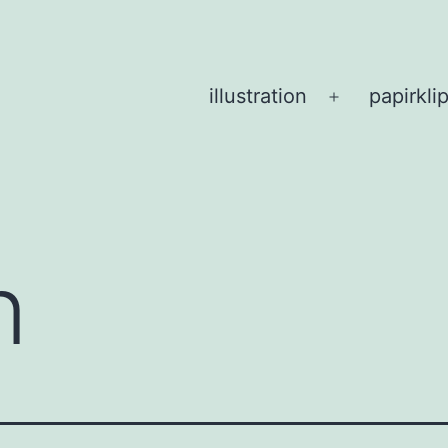
illustration
papirkli
Åbn
menu
n